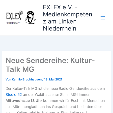
Zum
EXLEX e.V. -
Inhalt
Medienkompeten
springen
z am Linken
Niederrhein
Neue Sendereihe: Kultur-
Talk MG
Von
Kamilo Bruchhausen
/
18. Mai 2021
Der Kultur-Talk MG ist die neue Radio-Sendereihe aus dem
Studio 62
an der Waldhausener Str. in MG! Immer
Mittwochs ab 18 Uhr
kommen wir für Euch mit Menschen
aus Mönchengladbach ins Gespräch und berichten über
lokale Kulturprojekte, Kulturorte, Stadtkultur und