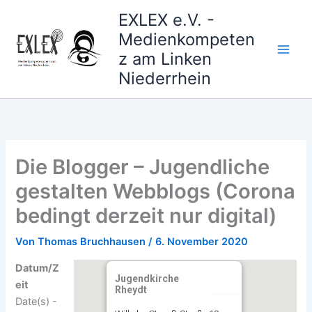
Zum
EXLEX e.V. -
Inhalt
Medienkompeten
springen
z am Linken
Niederrhein
Die Blogger – Jugendliche
gestalten Webblogs (Corona
bedingt derzeit nur digital)
Von
Thomas Bruchhausen
/
6. November 2020
Datum/Z
Jugendkirche
eit
Rheydt
Date(s) -